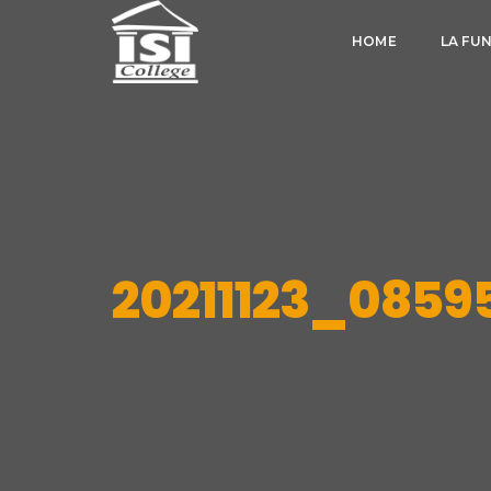
HOME
LA FU
20211123_0859