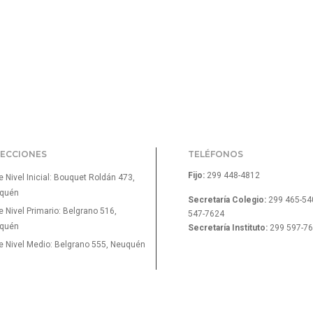
RECCIONES
TELÉFONOS
Fijo:
299 448-4812
 Nivel Inicial: Bouquet Roldán 473,
quén
Secretaría Colegio:
299 465-54
 Nivel Primario: Belgrano 516,
547-7624
quén
Secretaría Instituto:
299 597-7
e Nivel Medio: Belgrano 555, Neuquén