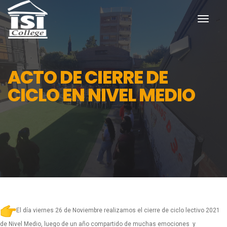
toggl
navig
ACTO DE CIERRE DE
CICLO EN NIVEL MEDIO
El día viernes 26 de Noviembre realizamos el cierre de ciclo lectivo 2021
de Nivel Medio, luego de un año compartido de muchas emociones y